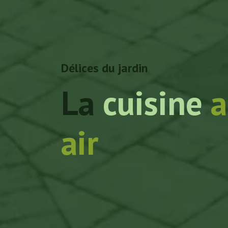
Délices du jardin
La
cuisine
a
air